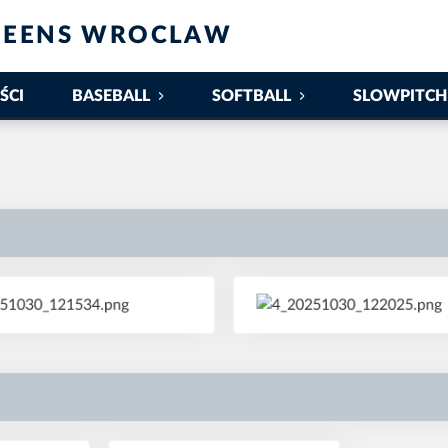
UEENS WROCLAW
ŚCI
BASEBALL
SOFTBALL
SLOWPITCH