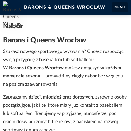
BARONS & QUEENS WROCLAW
MENU
Nabór
Barons i Queens Wrocław
Szukasz nowego sportowego wyzwania? Chcesz rozpocząć
swoją przygodę z baseballem lub softballem?
W
Barons i Queens Wrocław
możesz dołączyć
w każdym
momencie sezonu
– prowadzimy
ciągły nabór
bez względu
na poziom zaawansowania.
Zapraszamy
dzieci, młodzież oraz dorosłych
, zarówno osoby
początkujące, jak i te, które miały już kontakt z baseballem
lub softball’em. Trenujemy w przyjaznej atmosferze, pod
okiem doświadczonych trenerów, z naciskiem na rozwój
sportowy i dobrą zabawę.